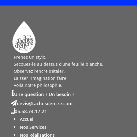
Prenez un stylo.
Secouez-le au dessus d’une feuille blanche.
Observez l’encre s’étaler.
Laisser l’imagination faire.
Voilà notre philosophie.

Une question ? Un besoin ?

ed
t@siv
sehca
rcned
moc.e

05.58.74.17.21
Accueil
Nos Services
Nos Réalisations